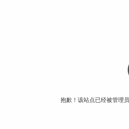
抱歉！该站点已经被管理