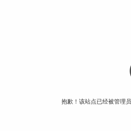
抱歉！该站点已经被管理