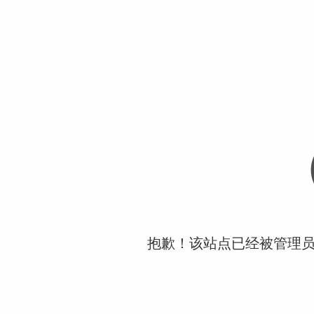
抱歉！该站点已经被管理